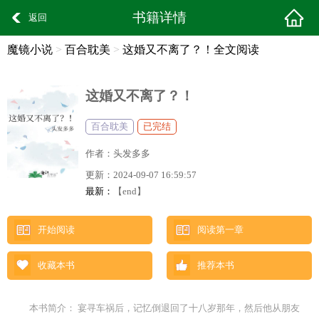
书籍详情
返回
魔镜小说
>
百合耽美
>
这婚又不离了？！全文阅读
这婚又不离了？！
百合耽美
已完结
作者：
头发多多
更新：
2024-09-07 16:59:57
最新：
【end】
开始阅读
阅读第一章
收藏本书
推荐本书
本书简介： 宴寻车祸后，记忆倒退回了十八岁那年，然后他从朋友