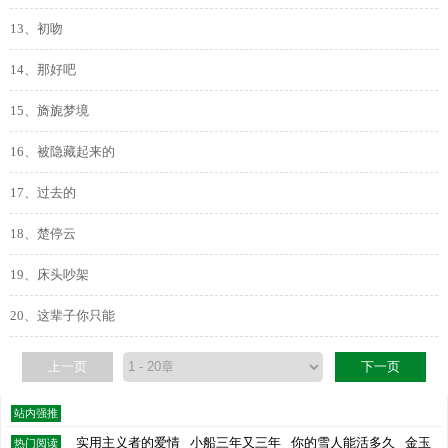
13、初吻
14、那好吧
15、旖旎梦境
16、被隐藏起来的
17、过去的
18、楚停云
19、床头吵架
20、这辈子你只能
上一页
下一页
站内强推
实用主义者的爱情
小船三年又三年
你的雪人能活多久
金玉
热门阅读