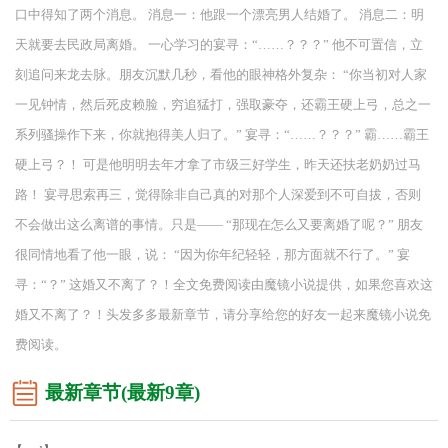
口中得知了两个消息。 消息一：他跟一个漂亮男人结婚了。 消息二：明
天就要去民政局离婚。 一心学习的宴寻：“……？？？” 他不可置信，立
刻追问来龙去脉。朋友沉默几秒，看他的眼神格外复杂： “你当初对人家
一见钟情，然后死皮赖脸，穷追猛打，强取豪夺，还霸王硬上弓，总之一
系列骚操作下来，你就抱得美人归了。” 宴寻：“……？？？” 霸……霸王
硬上弓？！ 可是他明明去年才拿了市级三好学生，昨天还扶老奶奶过马
路！ 宴寻思索再三，觉得除非自己真的对那个人深爱到不可自拔，否则
不会做出这么离谱的事情。只是—— “那现在怎么又要离婚了呢？” 朋友
很同情地看了他一眼，说： “因为你年纪轻轻，那方面就不行了。” 宴
寻：“？” 这婚又不离了？！全文免费阅读由魔镜小说提供，如果您喜欢这
婚又不离了？！头发多多最新章节，请分享给您的好友一起来魔镜小说免
费阅读。
最新章节(最新9章)