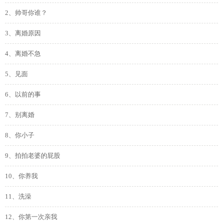
2、帅哥你谁？
3、离婚原因
4、离婚不急
5、见面
6、以前的事
7、别离婚
8、你小子
9、拍拍老婆的屁股
10、你养我
11、洗澡
12、你第一次亲我