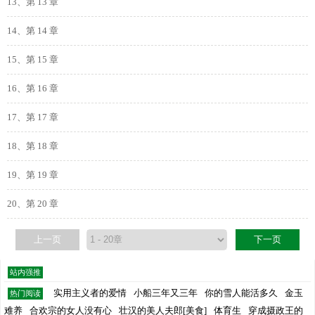
13、第 13 章
14、第 14 章
15、第 15 章
16、第 16 章
17、第 17 章
18、第 18 章
19、第 19 章
20、第 20 章
上一页
下一页
站内强推
实用主义者的爱情
小船三年又三年
你的雪人能活多久
金玉
热门阅读
难养
合欢宗的女人没有心
壮汉的美人夫郎[美食]
体育生
穿成摄政王的