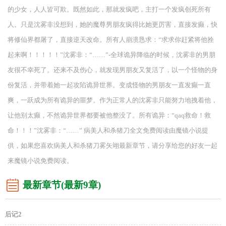
的少女，人人皆可欺。既然如此，那就发疯吧，主打一个发疯创死所有
人。只是沈雾非没想到，她的魔尊男朋友疯得比她更厉害，直接发癫，快
将修仙界都屠了，直接逆天改命。所有人崩溃恳求：“求求你赶紧将他拴
起来啊！！！！！”沈雾非：“……”-全球诡异降临的时候，沈雾非的男朋
友很不幸死了。还来不及伤心，就发现男朋友又复活了，以一个怪物的身
份复活，并带着她一起攻陷诡异世界。变成怪物的男朋友一直发癫一直
爽，一跃成为所有诡异的噩梦。作为正常人的沈雾非只能努力地拽着他，
让他别太癫，不然诡异世界都要被他整没了。所有诡异：“qaq救命！救
命！！！”沈雾非：“……” 病美人和杀猪刀全文免费阅读由魔镜小说提
供，如果您喜欢病美人和杀猪刀雾矢翊最新章节，请分享给您的好友一起
来魔镜小说免费阅读。
最新章节(最新9章)
后记2