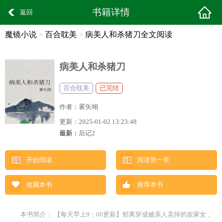
书籍详情
返回
魔镜小说
>
百合耽美
>
病美人和杀猪刀全文阅读
病美人和杀猪刀
百合耽美
已完结
作者：
雾矢翊
更新：
2025-01-02 13:23:48
最新：
后记2
开始阅读
阅读第一章
收藏本书
推荐本书
本书简介： 【每天早上9：00更新】郁离穿成被亲人卖掉的农家女，