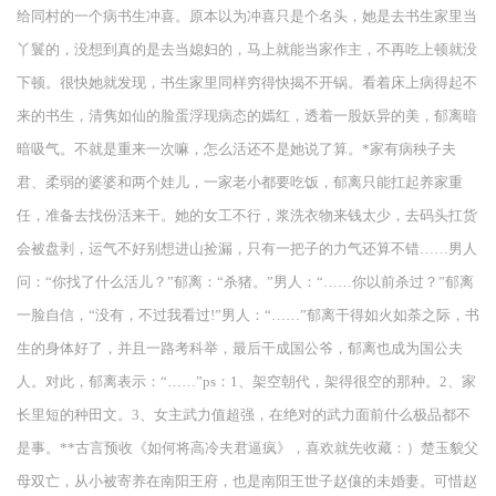
给同村的一个病书生冲喜。原本以为冲喜只是个名头，她是去书生家里当
丫鬟的，没想到真的是去当媳妇的，马上就能当家作主，不再吃上顿就没
下顿。很快她就发现，书生家里同样穷得快揭不开锅。看着床上病得起不
来的书生，清隽如仙的脸蛋浮现病态的嫣红，透着一股妖异的美，郁离暗
暗吸气。不就是重来一次嘛，怎么活还不是她说了算。*家有病秧子夫
君、柔弱的婆婆和两个娃儿，一家老小都要吃饭，郁离只能扛起养家重
任，准备去找份活来干。她的女工不行，浆洗衣物来钱太少，去码头扛货
会被盘剥，运气不好别想进山捡漏，只有一把子的力气还算不错……男人
问：“你找了什么活儿？”郁离：“杀猪。”男人：“……你以前杀过？”郁离
一脸自信，“没有，不过我看过!”男人：“……”郁离干得如火如荼之际，书
生的身体好了，并且一路考科举，最后干成国公爷，郁离也成为国公夫
人。对此，郁离表示：“……”ps：1、架空朝代，架得很空的那种。2、家
长里短的种田文。3、女主武力值超强，在绝对的武力面前什么极品都不
是事。**古言预收《如何将高冷夫君逼疯》，喜欢就先收藏：）楚玉貌父
母双亡，从小被寄养在南阳王府，也是南阳王世子赵儴的未婚妻。可惜赵