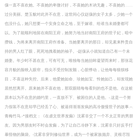
儴一直不喜欢她。不喜她的卑微讨好，不喜她的木讷无趣，不喜她的……
过分美丽。楚玉貌对此并不在意，这世间心仪赵儴的女子太多，少她一个
也没什么，她只想要一个安身立命之地，至于嫁谁、给谁当未婚妻都可
以。为了能顺利地留在南阳王府，她努力地当好南阳王府的世子妃，暗中
攒钱，为将来离开南阳王府作准备。当她要离开的那日，却见素来矜贵自
持的男人红了眼，死死地拽着她的袖子。-赵儴从小就知道自己有一个未
婚妻。年少时不甚在意，可有可无，唯独每当她抬眸凝望而来时，那张花
容月貌的脸映入眼帘，指尖不受控制发颤，心脏悸动，让他每每狼狈移
目，不喜这种失控。后来，他爱她如命、珍她如宝、怜她如己，却发现她
居然想离开。原来她并不喜欢他，那双眼睛每每看到的也不是他。在这桩
原本以为不在意的婚约里，一直放不下、被困住的人是他。-.这是一个努
力假装不在意却早已经丢了心、被逼得渐渐发疯的高冷傲慢世子的故事.--.
青梅竹马.-*接档文：《在虐文世界发癫》沈雾非交了一个不太正常的男朋
友。因为男朋友时不时会发癫，为了让自己冷静下来，沈雾非只好反手打
暴怪物的脑袋。-沈雾非穿到修仙世界，成为一个被家族抛弃、灵根尽毁