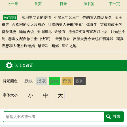
上一章
首页
目录
加书签
下一页
实用主义者的爱情
小船三年又三年
你的雪人能活多久
金玉
热门阅读
难养
合欢宗的女人没有心
壮汉的美人夫郎[美食]
体育生
穿成摄政王的
侍爱逃妻
睡醒再说
关山南北
金缕衣
漂亮O被直男室友盯上后
月光照不
到
恶毒女配自救手册（快穿）
云鬓添香
反派夫妻今天也在明算账
我真
没想和大佬协议结婚
错登科
暗燃
应许之地
阅读页设置
默认
淡灰
深绿
橙黄
夜间
背景颜色
小
中
大
字体大小