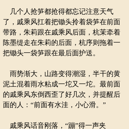
几个人抢笋都抢得都忘记注意天气
了，戚乘风扛着把锄头拎着袋笋在前面
带路，朱莉跟在戚乘风后面，杭茉牵着
陈墨缇走在朱莉的后面，杭序则拖着一
把锄头一袋笋跟在最后面护送。
雨势渐大，山路变得潮湿，半干的黄
泥土混着雨水粘成一坨又一坨。最前面
的戚乘风东倒西歪了好几次，并提醒后
面的人：“前面有水洼，小心滑。”
戚乘风话音刚落，“蹦”得一声夹