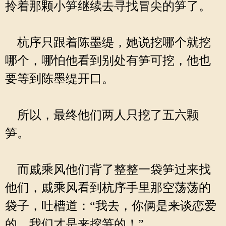
拎着那颗小笋继续去寻找冒尖的笋了。
杭序只跟着陈墨缇，她说挖哪个就挖
哪个，哪怕他看到别处有笋可挖，他也
要等到陈墨缇开口。
所以，最终他们两人只挖了五六颗
笋。
而戚乘风他们背了整整一袋笋过来找
他们，戚乘风看到杭序手里那空荡荡的
袋子，吐槽道：“我去，你俩是来谈恋爱
的，我们才是来挖笋的！”