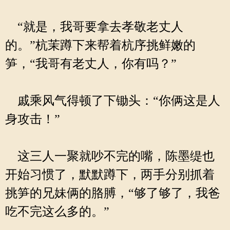
“就是，我哥要拿去孝敬老丈人
的。”杭茉蹲下来帮着杭序挑鲜嫩的
笋，“我哥有老丈人，你有吗？”
戚乘风气得顿了下锄头：“你俩这是人
身攻击！”
这三人一聚就吵不完的嘴，陈墨缇也
开始习惯了，默默蹲下，两手分别抓着
挑笋的兄妹俩的胳膊，“够了够了，我爸
吃不完这么多的。”