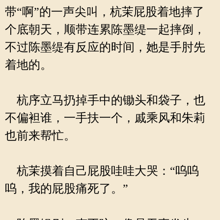
带“啊”的一声尖叫，杭茉屁股着地摔了
个底朝天，顺带连累陈墨缇一起摔倒，
不过陈墨缇有反应的时间，她是手肘先
着地的。
杭序立马扔掉手中的锄头和袋子，也
不偏袒谁，一手扶一个，戚乘风和朱莉
也前来帮忙。
杭茉摸着自己屁股哇哇大哭：“呜呜
呜，我的屁股痛死了。”