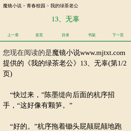
魔镜小说
>
青春校园
>
我的绿茶老公
13、无辜
上一章
首页
目录
书架
下一页
您现在阅读的是
魔镜小说
www.mjtxt.com
提供的《我的绿茶老公》13、无辜(第1/2
页)
“快过来，”陈墨缇向后面的杭序招
手，“这好像有颗笋。”
“好的。”杭序拖着锄头屁颠屁颠地跑