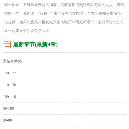
燃一根烟，透过袅袅升起的烟雾，看着那用刀熟练剔骨分肉的女人，嘴角
微微一勾，低声说：“有趣。” 末世女在六零肉联厂全文免费阅读由魔镜小
说提供，如果您喜欢末世女在六零肉联厂鸩离最新章节，请分享给您的好
友一起来魔镜小说免费阅读。
最新章节(最新9章)
完结＆番外
120-127
110-120
100-110
90-100
80-90