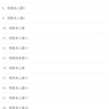
8、雨夜杀人案8
9、雨夜杀人案9
10、雨夜杀人案
11、雨夜杀人案11
12、雨夜杀人案12
13、雨夜凶杀案13
14、雨夜杀人案
15、雨衣杀人案15
16、雨夜杀人案16
17、雨夜杀人案17
18、雨夜杀人案18