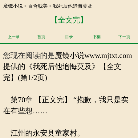
魔镜小说
>
百合耽美
>
我死后他追悔莫及
【全文完】
上一章
首页
目录
书架
下一页
您现在阅读的是
魔镜小说
www.mjtxt.com
提供的《我死后他追悔莫及》【全文
完】(第1/2页)
第70章 【正文完】 “抱歉，我只是实
在有些想……
江州的永安县童家村。