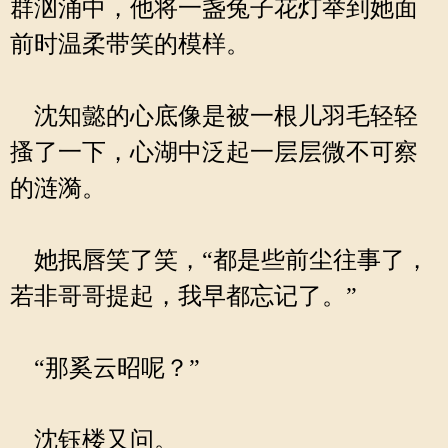
群汹涌中，他将一盏兔子花灯举到她面
前时温柔带笑的模样。
沈知懿的心底像是被一根儿羽毛轻轻
搔了一下，心湖中泛起一层层微不可察
的涟漪。
她抿唇笑了笑，“都是些前尘往事了，
若非哥哥提起，我早都忘记了。”
“那奚云昭呢？”
沈钰楼又问。