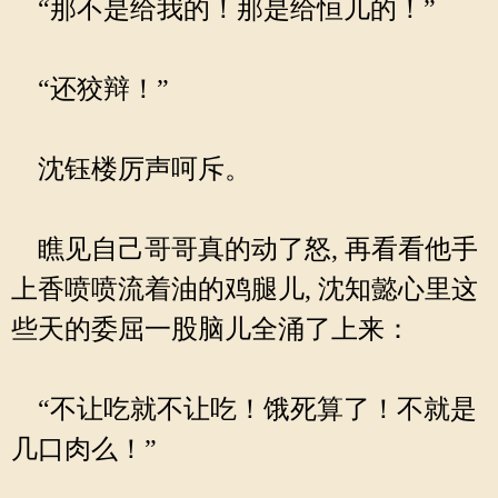
“那不是给我的！那是给恒儿的！”
“还狡辩！”
沈钰楼厉声呵斥。
瞧见自己哥哥真的动了怒, 再看看他手
上香喷喷流着油的鸡腿儿, 沈知懿心里这
些天的委屈一股脑儿全涌了上来：
“不让吃就不让吃！饿死算了！不就是
几口肉么！”