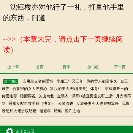
沈钰楼亦对他行了一礼，打量他手里
的东西，问道
-->>（本章未完，请点击下一页继续阅
读）
上一章
首页
目录
加书签
下一页
实用主义者的爱情
小船三年又三年
你的雪人能活多久
金玉
热门阅读
难养
合欢宗的女人没有心
壮汉的美人夫郎[美食]
体育生
穿成摄政王的
侍爱逃妻
睡醒再说
关山南北
金缕衣
漂亮O被直男室友盯上后
月光照不
到
恶毒女配自救手册（快穿）
云鬓添香
反派夫妻今天也在明算账
我真
没想和大佬协议结婚
错登科
暗燃
应许之地
阅读页设置