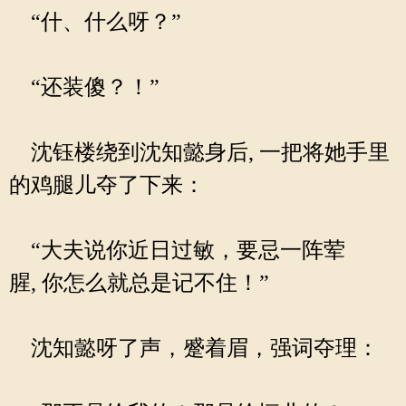
“什、什么呀？”
“还装傻？！”
沈钰楼绕到沈知懿身后, 一把将她手里
的鸡腿儿夺了下来：
“大夫说你近日过敏，要忌一阵荤
腥, 你怎么就总是记不住！”
沈知懿呀了声，蹙着眉，强词夺理：