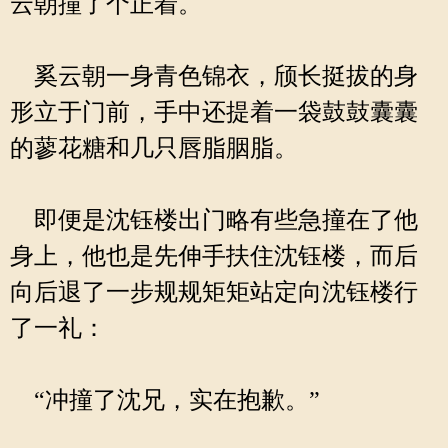
云朝撞了个正着。
奚云朝一身青色锦衣，颀长挺拔的身
形立于门前，手中还提着一袋鼓鼓囊囊
的蓼花糖和几只唇脂胭脂。
即便是沈钰楼出门略有些急撞在了他
身上，他也是先伸手扶住沈钰楼，而后
向后退了一步规规矩矩站定向沈钰楼行
了一礼：
“冲撞了沈兄，实在抱歉。”