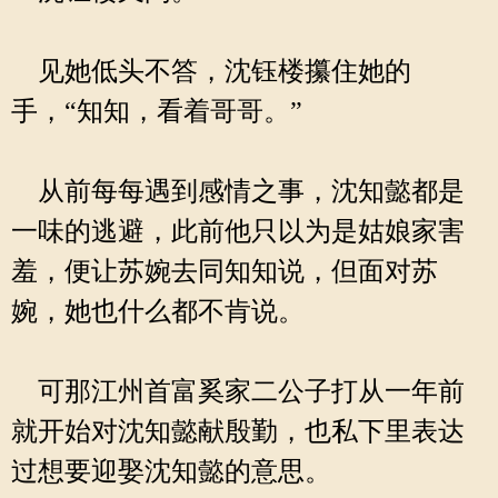
见她低头不答，沈钰楼攥住她的
手，“知知，看着哥哥。”
从前每每遇到感情之事，沈知懿都是
一味的逃避，此前他只以为是姑娘家害
羞，便让苏婉去同知知说，但面对苏
婉，她也什么都不肯说。
可那江州首富奚家二公子打从一年前
就开始对沈知懿献殷勤，也私下里表达
过想要迎娶沈知懿的意思。