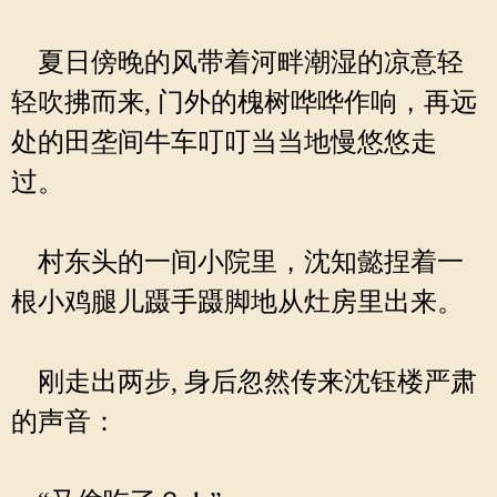
夏日傍晚的风带着河畔潮湿的凉意轻
轻吹拂而来, 门外的槐树哗哗作响，再远
处的田垄间牛车叮叮当当地慢悠悠走
过。
村东头的一间小院里，沈知懿捏着一
根小鸡腿儿蹑手蹑脚地从灶房里出来。
刚走出两步, 身后忽然传来沈钰楼严肃
的声音：