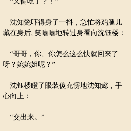
“又偷吃了？！”
沈知懿吓得身子一抖，急忙将鸡腿儿
藏在身后, 笑嘻嘻地转过身看向沈钰楼：
“哥哥，你、你怎么这么快就回来了
呀？婉婉姐呢？”
沈钰楼瞪了眼装傻充愣地沈知懿，手
心向上：
“交出来。”