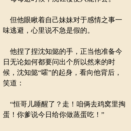
但他眼瞅着自己妹妹对于感情之事一
味逃避，心里说不急是假的。
他捏了捏沈知懿的手，正当他准备今
日无论如何都要问出个所以然来的时
候，沈知懿“嚯”的起身，看向他背后，
笑道：
“恒哥儿睡醒了？走！咱俩去鸡窝里掏
蛋！你爹说今日给你做蒸蛋吃！”