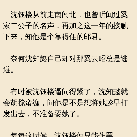
沈钰楼从前走南闯北，也曾听闻过奚
家二公子的名声，再加之这一年的接触
下来，知他是个靠得住的郎君。
奈何沈知懿自己却对那奚云昭总是逃
避。
有时被沈钰楼逼问得紧了，沈知懿就
会胡搅蛮缠，问他是不是想将她趁早打
发出去，不准备要她了。
每每这时候，沈钰楼便只能作罢。