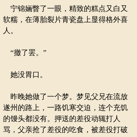
宁锦婳瞥了一眼，精致的糕点又白又
软糯，在薄胎裂片青瓷盘上显得格外喜
人。
“撤了罢。”
她没胃口。
昨晚她做了一个梦。梦见父兄在流放
遂州的路上，一路饥寒交迫，连个充饥
的馒头都没有。押送的差役动辄打人
骂，父亲抢了差役的吃食，被差役打破