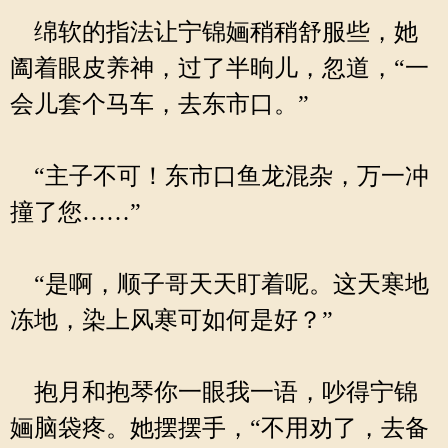
绵软的指法让宁锦婳稍稍舒服些，她
阖着眼皮养神，过了半晌儿，忽道，“一
会儿套个马车，去东市口。”
“主子不可！东市口鱼龙混杂，万一冲
撞了您……”
“是啊，顺子哥天天盯着呢。这天寒地
冻地，染上风寒可如何是好？”
抱月和抱琴你一眼我一语，吵得宁锦
婳脑袋疼。她摆摆手，“不用劝了，去备