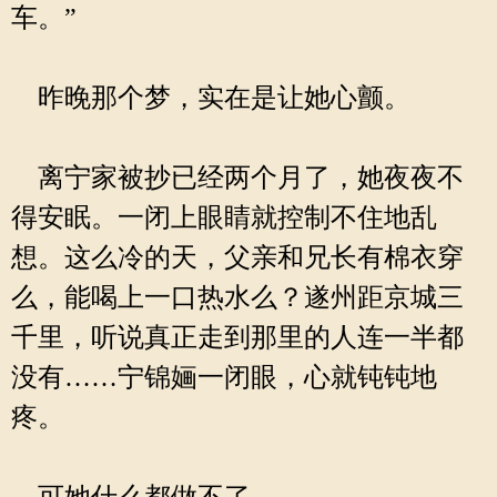
车。”
昨晚那个梦，实在是让她心颤。
离宁家被抄已经两个月了，她夜夜不
得安眠。一闭上眼睛就控制不住地乱
想。这么冷的天，父亲和兄长有棉衣穿
么，能喝上一口热水么？遂州距京城三
千里，听说真正走到那里的人连一半都
没有……宁锦婳一闭眼，心就钝钝地
疼。