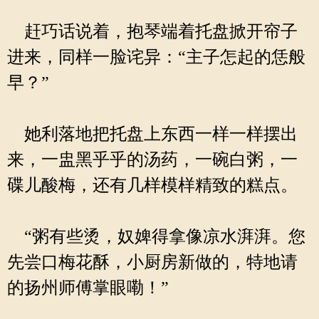
赶巧话说着，抱琴端着托盘掀开帘子
进来，同样一脸诧异：“主子怎起的恁般
早？”
她利落地把托盘上东西一样一样摆出
来，一盅黑乎乎的汤药，一碗白粥，一
碟儿酸梅，还有几样模样精致的糕点。
“粥有些烫，奴婢得拿像凉水湃湃。您
先尝口梅花酥，小厨房新做的，特地请
的扬州师傅掌眼嘞！”