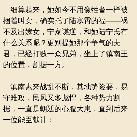
细算起来，她如今不用像牲畜一样被
捆着叫卖，确实托了陆寒霄的福——祸
不及出嫁女，宁家谋逆，和她陆宁氏有
什么关系呢？更别提她那个争气的夫
君，已经打败一众兄弟，坐上了镇南王
的位置，割据一方。
滇南素来战乱不断，其地势险要，易
守难攻，民风又多彪悍，各种势力割
据，一直是朝廷的心腹大患，直到后来
一位能臣献计：