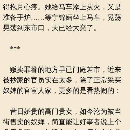
得抱月心疼。她给马车添上炭火，又是
准备手炉……等宁锦婳坐上马车，晃荡
晃荡到东市口，天已经大亮了。
***
贩卖罪眷的地方早已门庭若市，近来
被抄家的官员实在太多，除了正常采买
奴婢的官宦人家，更多的是看热闹的：
昔日娇贵的高门贵女，如今沦为被当
街售卖的奴婢，简直能让好事者说上个