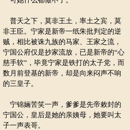
可她什么都做不了。
普天之下，莫非王土，率土之宾，莫
非王臣。宁家是新帝一纸朱批判定的逆
贼，相比被诛九族的马家、王家之流，
宁国公府仅是抄家流放，已是新帝的“心
慈手软”，毕竟宁家是铁打的太子党，而
数月前登基的新帝，却是向来闷声不响
的三皇子。
宁锦婳苦笑一声，爹爹是先帝敕封的
宁国公，皇后是她的亲姨母，她要叫太
子一声表哥。