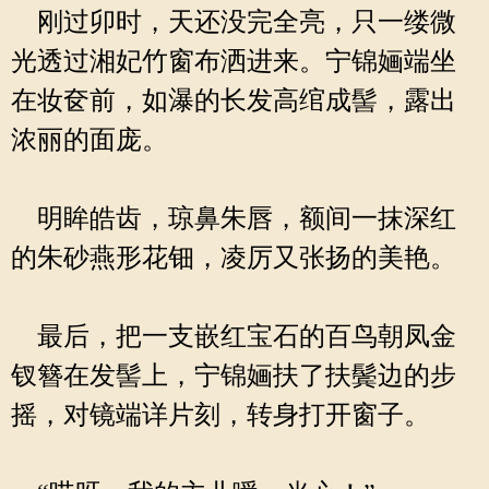
刚过卯时，天还没完全亮，只一缕微
光透过湘妃竹窗布洒进来。宁锦婳端坐
在妆奁前，如瀑的长发高绾成髻，露出
浓丽的面庞。
明眸皓齿，琼鼻朱唇，额间一抹深红
的朱砂燕形花钿，凌厉又张扬的美艳。
最后，把一支嵌红宝石的百鸟朝凤金
钗簪在发髻上，宁锦婳扶了扶鬓边的步
摇，对镜端详片刻，转身打开窗子。