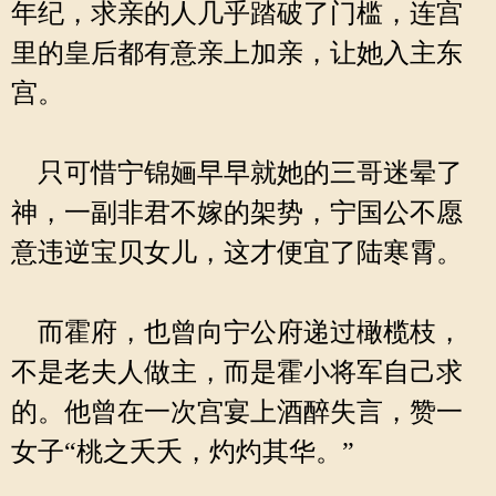
年纪，求亲的人几乎踏破了门槛，连宫
里的皇后都有意亲上加亲，让她入主东
宫。
只可惜宁锦婳早早就她的三哥迷晕了
神，一副非君不嫁的架势，宁国公不愿
意违逆宝贝女儿，这才便宜了陆寒霄。
而霍府，也曾向宁公府递过橄榄枝，
不是老夫人做主，而是霍小将军自己求
的。他曾在一次宫宴上酒醉失言，赞一
女子“桃之夭夭，灼灼其华。”