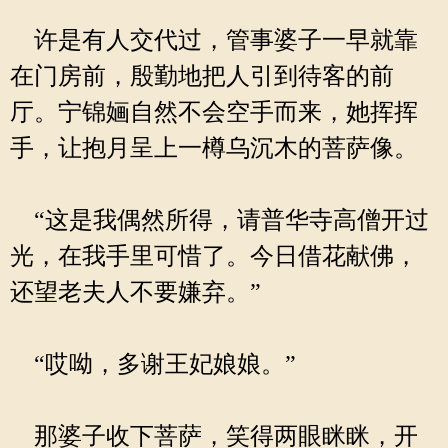
许是有人交代过，管事婆子一早就靠
在门房前，殷勤地把人引到待客的前
厅。宁锦婳自然不会空手而来，她挥挥
手，让抱月呈上一樽乌沉木的菩萨像。
“这是我偶然所得，请普华寺高僧开过
光，在我手里可惜了。今日借花献佛，
还望老夫人不要嫌弃。”
“哎呦，多谢王妃娘娘。”
那婆子收下菩萨，笑得两眼眯眯，开