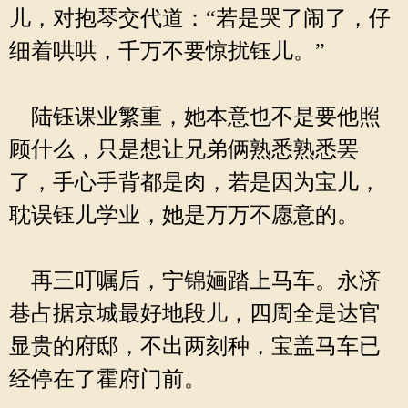
儿，对抱琴交代道：“若是哭了闹了，仔
细着哄哄，千万不要惊扰钰儿。”
陆钰课业繁重，她本意也不是要他照
顾什么，只是想让兄弟俩熟悉熟悉罢
了，手心手背都是肉，若是因为宝儿，
耽误钰儿学业，她是万万不愿意的。
再三叮嘱后，宁锦婳踏上马车。永济
巷占据京城最好地段儿，四周全是达官
显贵的府邸，不出两刻种，宝盖马车已
经停在了霍府门前。