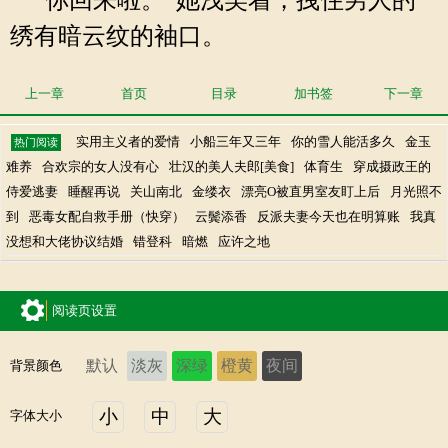
“你回来啦。”她浅笑着，拽住男人的
绣有暗云纹的袖口。
上一章
首页
目录
加书签
下一章
实用主义者的爱情
小船三年又三年
你的雪人能活多久
金玉
热门阅读
难养
合欢宗的女人没有心
壮汉的美人夫郎[美食]
体育生
穿成摄政王的
侍爱逃妻
睡醒再说
关山南北
金缕衣
漂亮O被直男室友盯上后
月光照不
到
恶毒女配自救手册（快穿）
云鬓添香
反派夫妻今天也在明算账
我真
没想和大佬协议结婚
错登科
暗燃
应许之地
阅读页设置
默认
淡灰
深绿
橙黄
夜间
背景颜色
小
中
大
字体大小