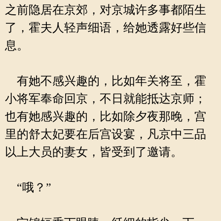
之前隐居在京郊，对京城许多事都陌生
了，霍夫人轻声细语，给她透露好些信
息。
有她不感兴趣的，比如年关将至，霍
小将军奉命回京，不日就能抵达京师；
也有她感兴趣的，比如除夕夜那晚，宫
里的舒太妃要在后宫设宴，凡京中三品
以上大员的妻女，皆受到了邀请。
“哦？”