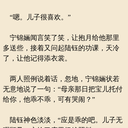
“嗯。儿子很喜欢。”
宁锦婳闻言笑了笑，让抱月给他那里
多送些，接着又问起陆钰的功课，天冷
了，让他记得添衣裳。
两人照例说着话，忽地，宁锦婳状若
无意地说了一句：“母亲那日把宝儿托付
给你，他乖不乖，可有哭闹？”
陆钰神色淡淡，“应是乖的吧。儿子无