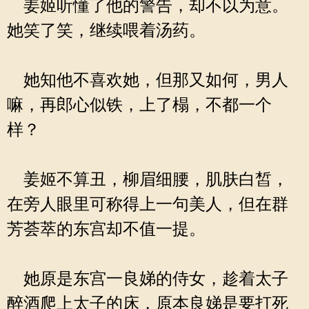
姜姬听懂了他的警告，却不以为意。
她笑了笑，继续喂着汤药。
她知他不喜欢她，但那又如何，男人
嘛，再郎心似铁，上了榻，不都一个
样？
姜姬不算丑，柳眉细腰，肌肤白皙，
在旁人眼里可称得上一句美人，但在群
芳荟萃的东宫却不值一提。
她原是东宫一良娣的侍女，趁着太子
醉酒爬上太子的床，原本良娣是要打死