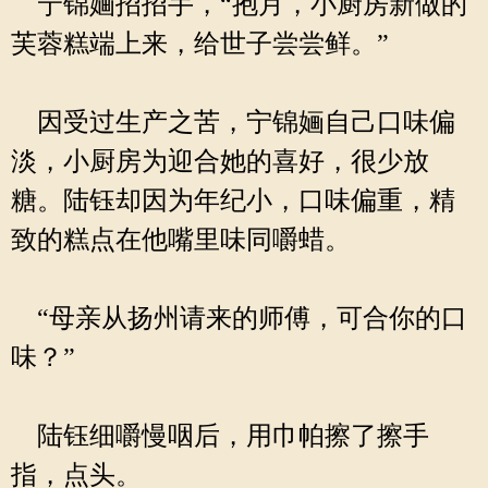
宁锦婳招招手，“抱月，小厨房新做的
芙蓉糕端上来，给世子尝尝鲜。”
因受过生产之苦，宁锦婳自己口味偏
淡，小厨房为迎合她的喜好，很少放
糖。陆钰却因为年纪小，口味偏重，精
致的糕点在他嘴里味同嚼蜡。
“母亲从扬州请来的师傅，可合你的口
味？”
陆钰细嚼慢咽后，用巾帕擦了擦手
指，点头。