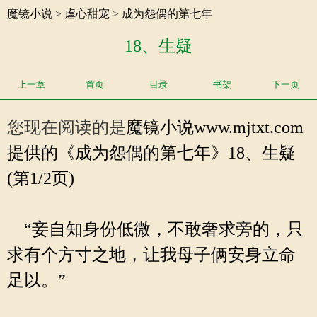
魔镜小说
>
虐心甜宠
>
成为怨偶的第七年
18、生疑
上一章
首页
目录
书架
下一页
您现在阅读的是
魔镜小说
www.mjtxt.com
提供的《成为怨偶的第七年》18、生疑
(第1/2页)
“妾自知身份低微，不敢奢求旁的，只
求有个方寸之地，让我母子俩安身立命
足以。”