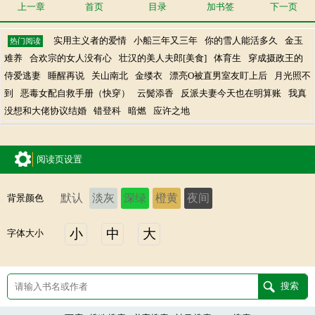
上一章
首页
目录
加书签
下一页
实用主义者的爱情
小船三年又三年
你的雪人能活多久
金玉
热门阅读
难养
合欢宗的女人没有心
壮汉的美人夫郎[美食]
体育生
穿成摄政王的
侍爱逃妻
睡醒再说
关山南北
金缕衣
漂亮O被直男室友盯上后
月光照不
到
恶毒女配自救手册（快穿）
云鬓添香
反派夫妻今天也在明算账
我真
没想和大佬协议结婚
错登科
暗燃
应许之地
阅读页设置
默认
淡灰
深绿
橙黄
夜间
背景颜色
小
中
大
字体大小