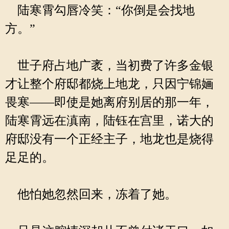
陆寒霄勾唇冷笑：“你倒是会找地
方。”
世子府占地广袤，当初费了许多金银
才让整个府邸都烧上地龙，只因宁锦婳
畏寒——即使是她离府别居的那一年，
陆寒霄远在滇南，陆钰在宫里，诺大的
府邸没有一个正经主子，地龙也是烧得
足足的。
他怕她忽然回来，冻着了她。