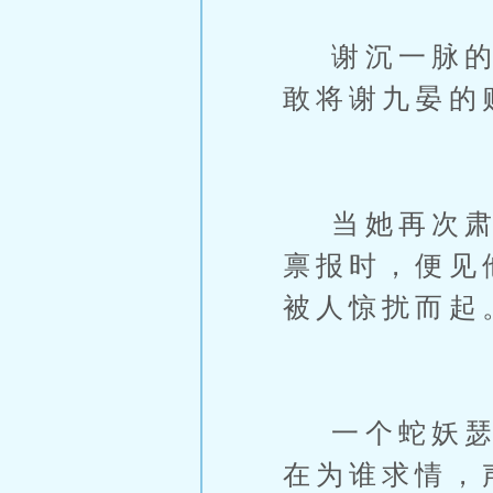
谢沉一脉的亲
敢将谢九晏的
当她再次肃清
禀报时，便见
被人惊扰而起
一个蛇妖瑟瑟
在为谁求情，