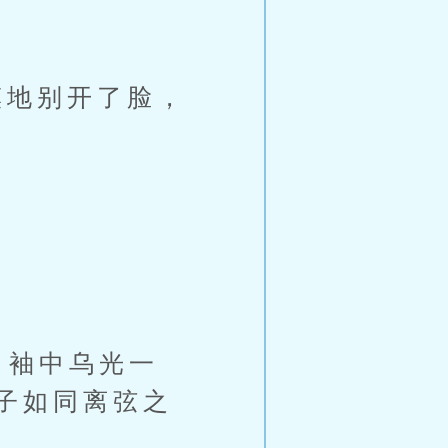
地别开了脸，
！袖中乌光一
子如同离弦之