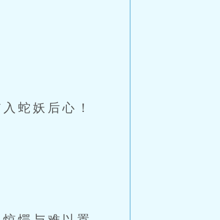
入蛇妖后心！
惊愕与难以置