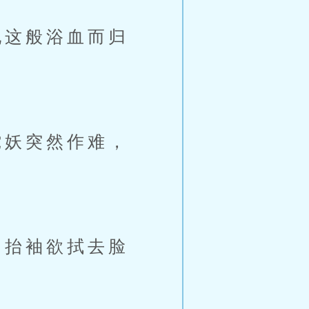
这般浴血而归
妖突然作难，
抬袖欲拭去脸