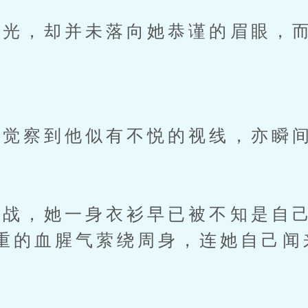
，却并未落向她恭谨的眉眼，而
觉察到他似有不悦的视线，亦瞬
，她一身衣衫早已被不知是自己
重的血腥气萦绕周身，连她自己闻