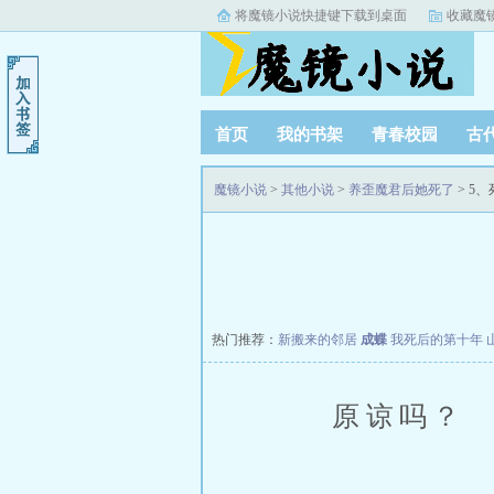
将魔镜小说快捷键下载到桌面
收藏魔
首页
我的书架
青春校园
古
阅读记录
魔镜小说
>
其他小说
>
养歪魔君后她死了
> 5
热门推荐：
新搬来的邻居
成蝶
我死后的第十年
原谅吗？