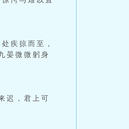
处疾掠而至，
九晏微微躬身
来迟，君上可