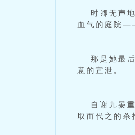
时卿无声地想
血气的庭院—
那是她最后一
意的宣泄。
自谢九晏重掌
取而代之的杀