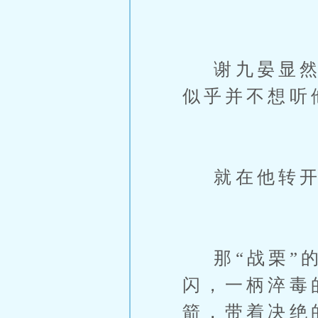
谢九晏显然已
似乎并不想听
就在他转开
那“战栗”的
闪，一柄淬毒
箭，带着决绝