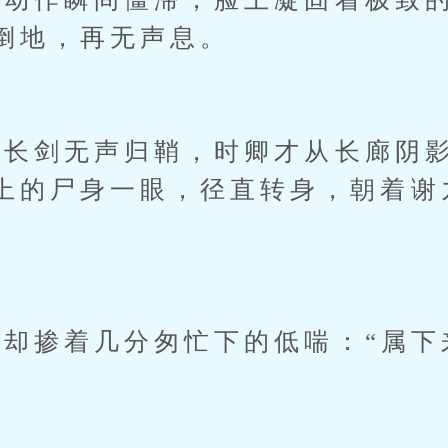
倒地，再无声息。
剑无声归鞘，时卿才从长廊阴影
上的尸身一眼，径直转身，朝着谢
掺着几分匆忙下的低喘：“属下