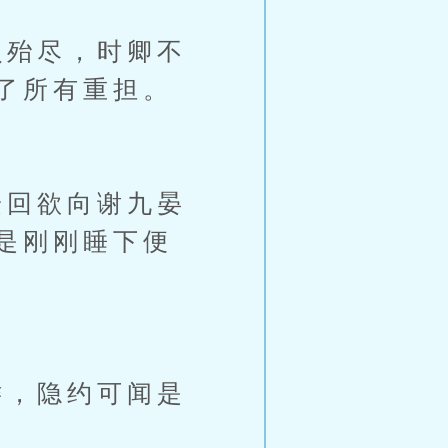
殆尽，时卿不
了所有重担。
回欲向谢九晏
是刚刚睡下便
，隐约可闻是