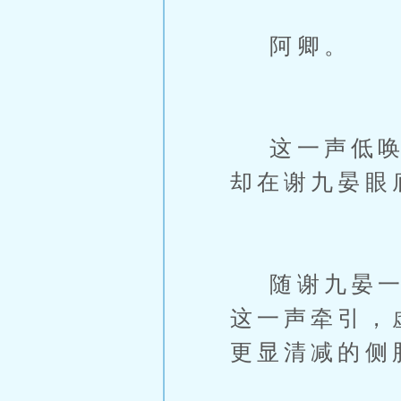
阿卿。
这一声低唤，
却在谢九晏眼
随谢九晏一同
这一声牵引，
更显清减的侧