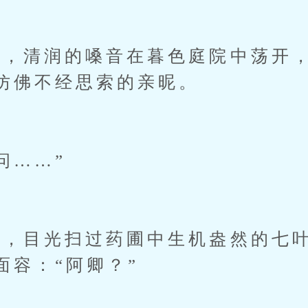
清润的嗓音在暮色庭院中荡开，
仿佛不经思索的亲昵。
问……”
目光扫过药圃中生机盎然的七叶
面容：“阿卿？”