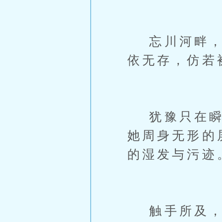
忘川河畔，千
依无存，仿若
犹豫只在瞬息
她周身无形的
的湿发与污迹
触手所及，