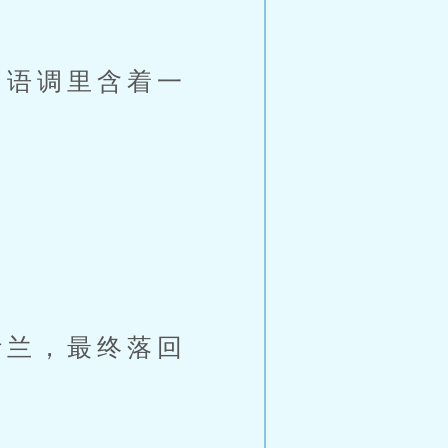
语调里含着一
兰，最终落回