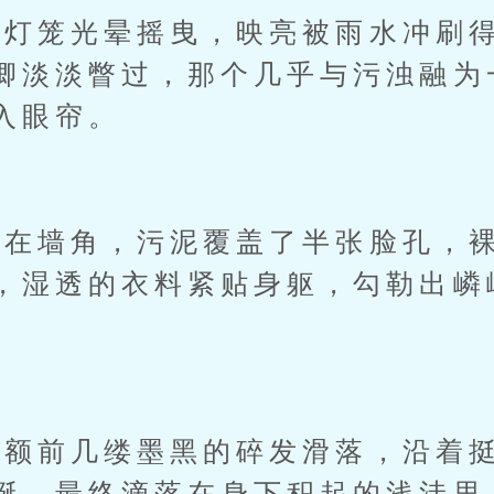
笼光晕摇曳，映亮被雨水冲刷得
卿淡淡瞥过，那个几乎与污浊融为
入眼帘。
墙角，污泥覆盖了半张脸孔，裸
，湿透的衣料紧贴身躯，勾勒出嶙
前几缕墨黑的碎发滑落，沿着挺
蜒，最终滴落在身下积起的浅洼里