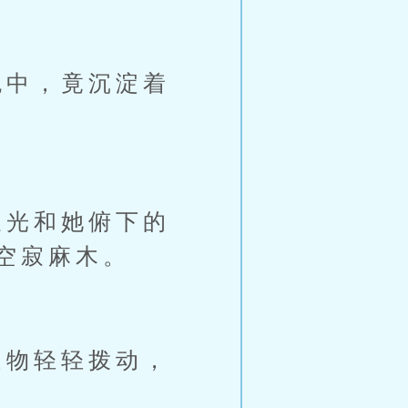
中，竟沉淀着
光和她俯下的
空寂麻木。
物轻轻拨动，