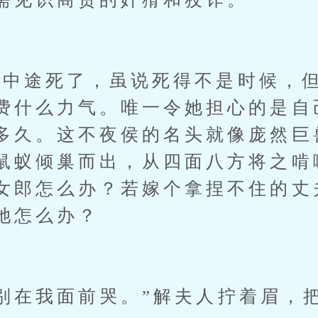
途死了，虽说死得不是时候，但
费什么力气。唯一令她担心的是自
多久。这不夜侯的名头就像庞然巨
鼠蚁倾巢而出，从四面八方将之啃
女郎怎么办？若嫁个拿捏不住的丈
她怎么办？
在我面前哭。”解夫人拧着眉，