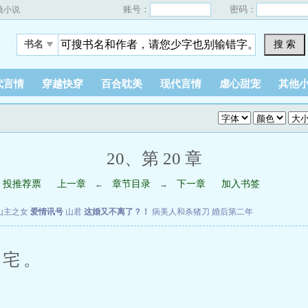
账号：
密码：
镜小说
搜 索
书名
代言情
穿越快穿
百合耽美
现代言情
虐心甜宠
其他
20、第 20 章
投推荐票
上一章
章节目录
下一章
加入书签
←
→
山主之女
爱情讯号
山君
这婚又不离了？！
病美人和杀猪刀
婚后第二年
宅。