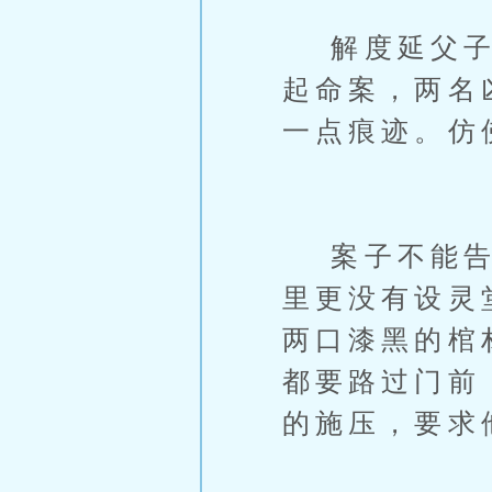
解度延父子遭
起命案，两名
一点痕迹。仿
案子不能告破
里更没有设灵
两口漆黑的棺
都要路过门前
的施压，要求