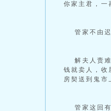
你家主君，一
管家不由迟疑
解夫人责难地
钱就卖人，收
房契送到鬼市
管家这回有