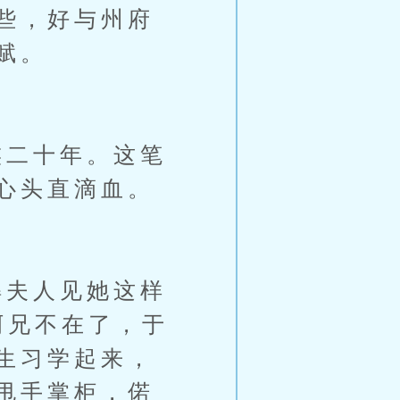
些，好与州府
赋。
二十年。这笔
心头直滴血。
夫人见她这样
阿兄不在了，于
生习学起来，
甩手掌柜，偌