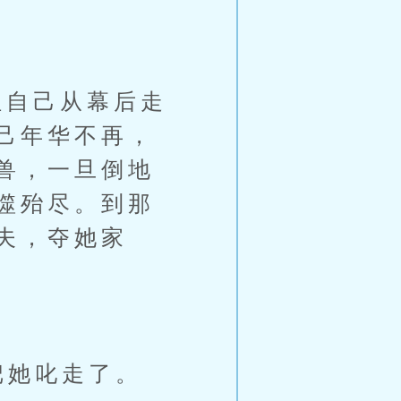
自己从幕后走
己年华不再，
兽，一旦倒地
噬殆尽。到那
夫，夺她家
把她叱走了。