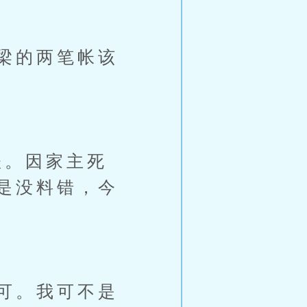
梁的两笔帐该
。因家主死
是没料错，今
可。我可不是