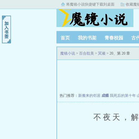
将魔镜小说快捷键下载到桌面
收藏魔
首页
我的书架
青春校园
古
阅读记录
魔镜小说
>
百合耽美
>
冥顽
> 20、第 20 章
热门推荐：
新搬来的邻居
成蝶
我死后的第十年
不夜天，解