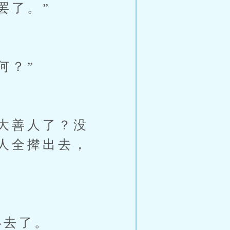
罢了。”
何？”
大善人了？没
人全撵出去，
办去了。