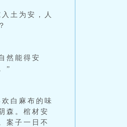
入土为安，人
？
自然能得安
。”
欢白麻布的味
阴森。棺材安
。案子一日不