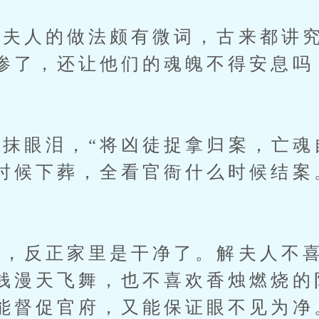
人的做法颇有微词，古来都讲究
惨了，还让他们的魂魄不得安息吗
眼泪，“将凶徒捉拿归案，亡魂
时候下葬，全看官衙什么时候结案
反正家里是干净了。解夫人不喜
钱漫天飞舞，也不喜欢香烛燃烧的
能督促官府，又能保证眼不见为净