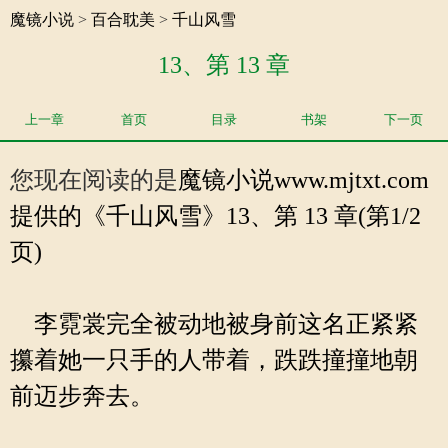
魔镜小说
>
百合耽美
>
千山风雪
13、第 13 章
上一章
首页
目录
书架
下一页
您现在阅读的是
魔镜小说
www.mjtxt.com
提供的《千山风雪》13、第 13 章(第1/2
页)
李霓裳完全被动地被身前这名正紧紧
攥着她一只手的人带着，跌跌撞撞地朝
前迈步奔去。