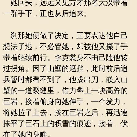
她回头，远远又见方才那名大汉带着
一群手下，正也从后追来。
刹那她便做了决定，正要表达他自己
想法子逃，不必管她，却被他又攥了手
带着继续前行。李霓裳身不由己随他转
过拐角。因了山壁的遮挡，此时前后追
兵暂时都看不到了，他拔出刀，嵌入山
壁的一道裂缝里，借力攀上一块高耸的
巨岩，接着俯身向她伸手，一个发力，
将她拉了上去，按在巨岩之后，再迅速
抹平了巨石上的积雪的痕迹，接着，伏
在了她的身畔。