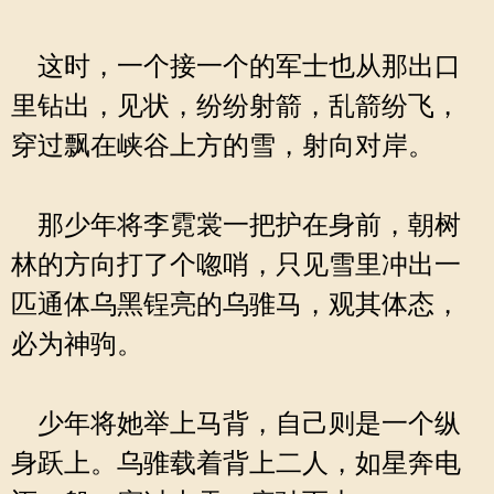
这时，一个接一个的军士也从那出口
里钻出，见状，纷纷射箭，乱箭纷飞，
穿过飘在峡谷上方的雪，射向对岸。
那少年将李霓裳一把护在身前，朝树
林的方向打了个唿哨，只见雪里冲出一
匹通体乌黑锃亮的乌骓马，观其体态，
必为神驹。
少年将她举上马背，自己则是一个纵
身跃上。乌骓载着背上二人，如星奔电