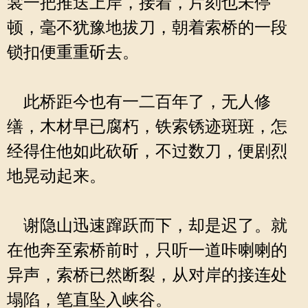
裳一把推送上岸，接着，片刻也未停
顿，毫不犹豫地拔刀，朝着索桥的一段
锁扣便重重斫去。
此桥距今也有一二百年了，无人修
缮，木材早已腐朽，铁索锈迹斑斑，怎
经得住他如此砍斫，不过数刀，便剧烈
地晃动起来。
谢隐山迅速蹿跃而下，却是迟了。就
在他奔至索桥前时，只听一道咔喇喇的
异声，索桥已然断裂，从对岸的接连处
塌陷，笔直坠入峡谷。