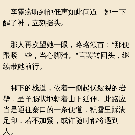
李霓裳听到他低声如此问道。她一下
醒了神，立刻摇头。
那人再次望她一眼，略略颔首：“那便
跟紧一些，当心脚滑。”言罢转回头，继
续带她前行。
脚下的栈道，依着一侧起伏皴裂的岩
壁，呈羊肠状地朝着山下延伸。此路应
当是通往寨口的一条便道，积雪里踩满
足印，若不加紧，或许随时都将遇到
人。