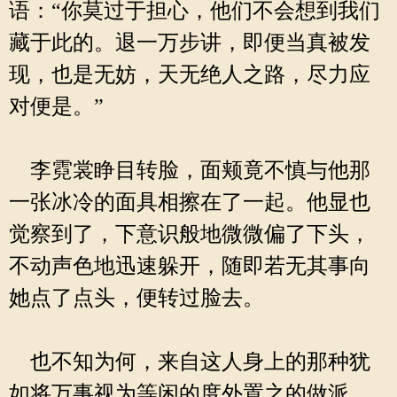
语：“你莫过于担心，他们不会想到我们
藏于此的。退一万步讲，即便当真被发
现，也是无妨，天无绝人之路，尽力应
对便是。”
李霓裳睁目转脸，面颊竟不慎与他那
一张冰冷的面具相擦在了一起。他显也
觉察到了，下意识般地微微偏了下头，
不动声色地迅速躲开，随即若无其事向
她点了点头，便转过脸去。
也不知为何，来自这人身上的那种犹
如将万事视为等闲的度外置之的做派，