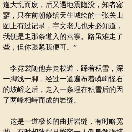
逢大乱而废，后又遇地震隐没，知者寥
寥，只在前朝修缮天生城绘的一张关山
图上有过记录，宇文老儿也未必知道，
我便是走那条道入的营寨。路虽难走了
些，但你跟紧我便可。”
李霓裳随他弃走栈道，踩着积雪，深
一脚浅一脚，经过一道遍布着嶙峋怪石
的坡峪之后，走入一条埋在积雪后的因
了两峰相峙而成的岩缝。
这是一道极长的曲折岩缝，有时略宽