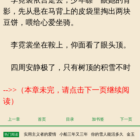
李霓裳依言走去，少年瞟一眼她的背
影，先从悬在马背上的皮袋里掏出两块
豆饼，喂给心爱坐骑。
李霓裳坐在鞍上，仰面看了眼头顶。
四周安静极了，只有树顶的积雪不时
-->>（本章未完，请点击下一页继续阅
读）
上一章
首页
目录
加书签
下一页
实用主义者的爱情
小船三年又三年
你的雪人能活多久
金玉
热门阅读