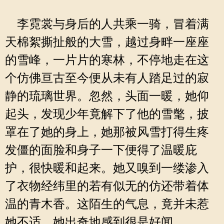
李霓裳与身后的人共乘一骑，冒着满
天棉絮撕扯般的大雪，越过身畔一座座
的雪峰，一片片的寒林，不停地走在这
个仿佛亘古至今便从未有人踏足过的寂
静的琉璃世界。忽然，头面一暖，她仰
起头，发现少年竟解下了他的雪氅，披
罩在了她的身上，她那被风雪打得生疼
发僵的面脸和身子一下便得了温暖庇
护，很快暖和起来。她又嗅到一缕渗入
了衣物经纬里的若有似无的仿还带着体
温的青木香。这陌生的气息，竟并未惹
她不适，她出奇地感到很是好闻。