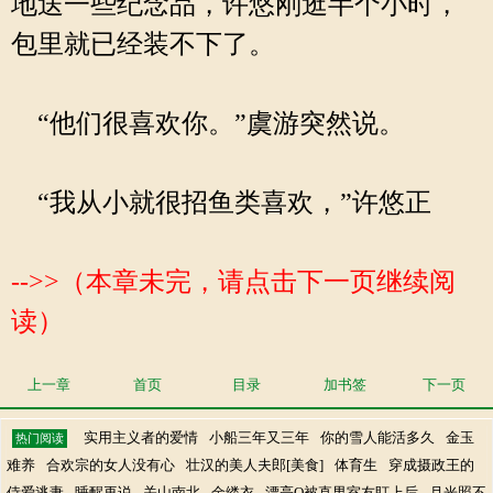
地送一些纪念品，许悠刚逛半个小时，
包里就已经装不下了。
“他们很喜欢你。”虞游突然说。
“我从小就很招鱼类喜欢，”许悠正
-->>（本章未完，请点击下一页继续阅
读）
上一章
首页
目录
加书签
下一页
实用主义者的爱情
小船三年又三年
你的雪人能活多久
金玉
热门阅读
难养
合欢宗的女人没有心
壮汉的美人夫郎[美食]
体育生
穿成摄政王的