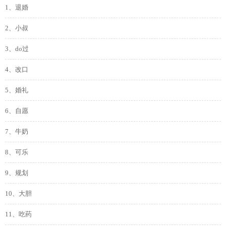
1、退婚
2、小叔
3、do过
4、改口
5、婚礼
6、自愿
7、牛奶
8、可乐
9、规划
10、大胆
11、吃药