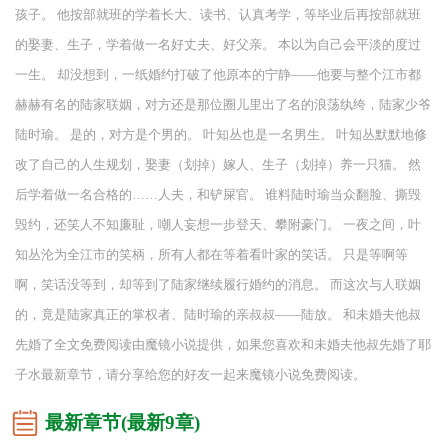
孩子。 他按部就班的学着长大、读书、认真考学，等毕业后再按部就班
的娶妻、生子，学着做一名好丈夫、好父亲。 本以为自己会平淡的度过
一生。 却没想到，一纸婚约打破了他原本的宁静——他要与整个江市都
赫赫有名的陆家联姻，对方还是那位圈儿里出了名的浪荡纨绔，陆家少爷
陆时瑜。 是的，对方是个男的。 叶知丛也是一名男生。 叶知丛默默地修
改了自己的人生规划，娶妻（划掉）嫁人、生子（划掉）养一只猫。 然
后学着做一名合格的……人夫，和铲屎官。 谁料陆时瑜当众翻脸、撕毁
毁约，还笑人不知廉耻，嘲人妄想一步登天、攀附豪门。 一夜之间，叶
知丛沦为全江市的笑柄，所有人都在等着看叶家的笑话。 只是等啊等
啊，笑话没等到，却等到了陆家继续履行婚约的消息。 而这次与人联姻
的，竟是陆家真正的掌权者、陆时瑜的亲叔叔——陆放。 和未婚夫他叔
先婚了全文免费阅读由魔镜小说提供，如果您喜欢和未婚夫他叔先婚了耶
子水最新章节，请分享给您的好友一起来魔镜小说免费阅读。
最新章节(最新9章)