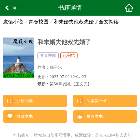
书籍详情
返回
魔镜小说
>
青春校园
>
和未婚夫他叔先婚了全文阅读
和未婚夫他叔先婚了
青春校园
已完结
作者：
耶子水
更新：
2025-07-09 12:04:23
最新：
第58章 婚礼【正文完】
开始阅读
阅读第一章
收藏本书
推荐本书
本书简介： 叶知丛自幼乖巧懂事、成绩优异，是众人口中别人家的