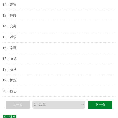
12、寿宴
13、撑腰
14、义务
15、诉求
16、拳赛
17、睡觉
18、骑马
19、护短
20、他想
上一页
下一页
站内强推