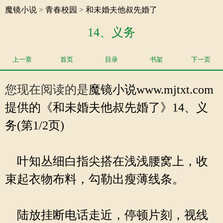
魔镜小说
>
青春校园
>
和未婚夫他叔先婚了
14、义务
上一章
首页
目录
书架
下一页
您现在阅读的是
魔镜小说
www.mjtxt.com
提供的《和未婚夫他叔先婚了》14、义
务(第1/2页)
叶知丛细白指尖搭在浅浅腰窝上，收
束起衣物布料，勾勒出瘦薄线条。
陆放挂断电话走近，停顿片刻，视线