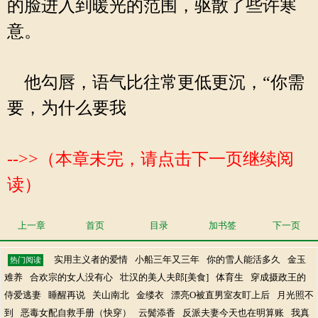
的脸进入到暖光的范围，驱散了些许寒
意。
他勾唇，语气比往常更低更沉，“你需
要，为什么要我
-->>（本章未完，请点击下一页继续阅
读）
上一章
首页
目录
加书签
下一页
实用主义者的爱情
小船三年又三年
你的雪人能活多久
金玉
热门阅读
难养
合欢宗的女人没有心
壮汉的美人夫郎[美食]
体育生
穿成摄政王的
侍爱逃妻
睡醒再说
关山南北
金缕衣
漂亮O被直男室友盯上后
月光照不
到
恶毒女配自救手册（快穿）
云鬓添香
反派夫妻今天也在明算账
我真