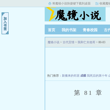
将魔镜小说快捷键下载到桌面
收藏魔
首页
我的书架
青春校园
古
阅读记录
魔镜小说
>
古代言情
>
我和亡夫他哥
> 80-83
热门推荐：
新搬来的邻居
成蝶
我死后的第十年
第 81 章