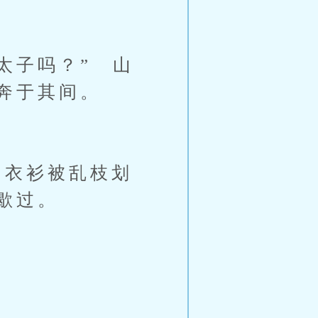
太子吗？” 山
奔于其间。
衣衫被乱枝划
歇过。
。