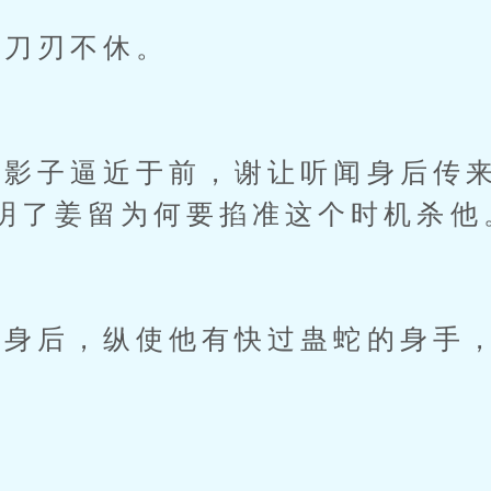
刀刃不休。
子逼近于前，谢让听闻身后传来
明了姜留为何要掐准这个时机杀他
后，纵使他有快过蛊蛇的身手，
。