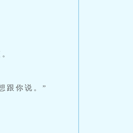
簌。
想跟你说。”