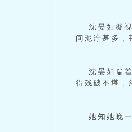
沈晏如凝视着
间泥泞甚多，
沈晏如喘着气
得残破不堪，
她知她晚一