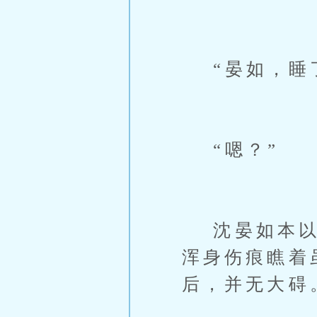
“晏如，睡
“嗯？”
沈晏如本以为
浑身伤痕瞧着
后，并无大碍