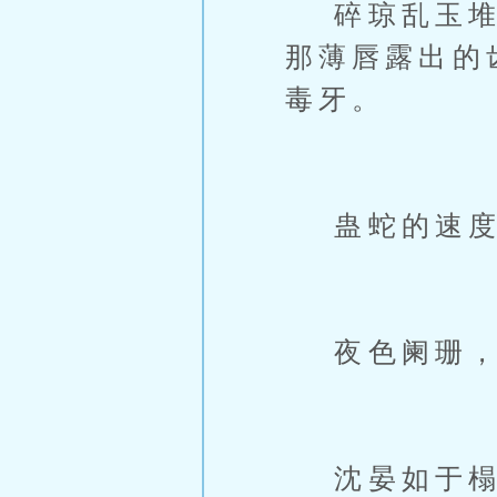
碎琼乱玉堆满
那薄唇露出的
毒牙。
蛊蛇的速度
夜色阑珊，
沈晏如于榻