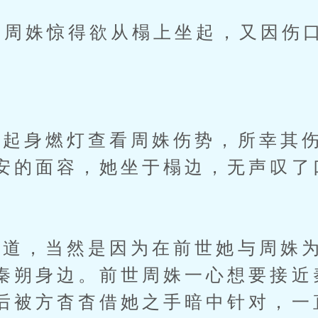
周姝惊得欲从榻上坐起，又因伤
身燃灯查看周姝伤势，所幸其伤
安的面容，她坐于榻边，无声叹了
道，当然是因为在前世她与周姝为
秦朔身边。前世周姝一心想要接近
后被方杳杳借她之手暗中针对，一