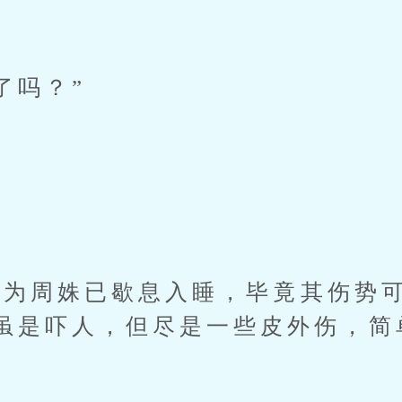
了吗？”
周姝已歇息入睡，毕竟其伤势可
虽是吓人，但尽是一些皮外伤，简
。