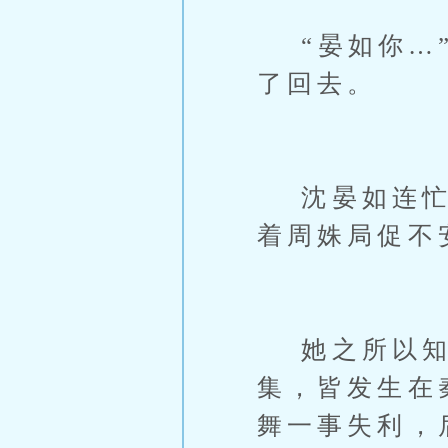
“晏如你…”
了回去。
沈晏如连忙起
着周姝局促不
她之所以知
集，皆发生在
舞一事失利，