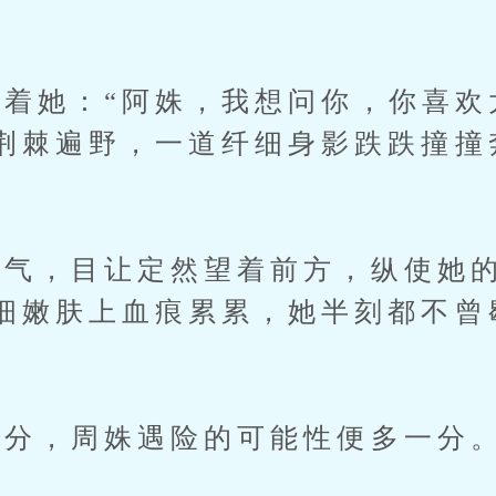
她：“阿姝，我想问你，你喜欢
荆棘遍野，一道纤细身影跌跌撞撞
，目让定然望着前方，纵使她的
细嫩肤上血痕累累，她半刻都不曾
分，周姝遇险的可能性便多一分