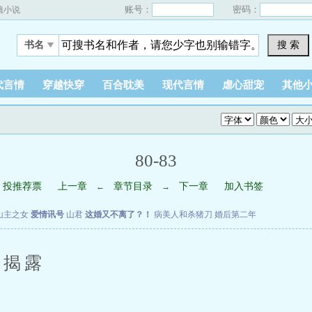
账号：
密码：
镜小说
搜 索
书名
代言情
穿越快穿
百合耽美
现代言情
虐心甜宠
其他
80-83
投推荐票
上一章
章节目录
下一章
加入书签
←
→
山主之女
爱情讯号
山君
这婚又不离了？！
病美人和杀猪刀
婚后第二年
 揭露