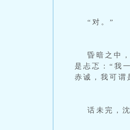
“对。”
昏暗之中，周
是忐忑：“我
赤诚，我可谓
话未完，沈晏