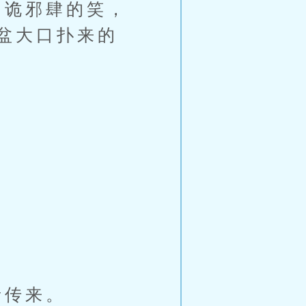
诡邪肆的笑，
盆大口扑来的
。
音传来。