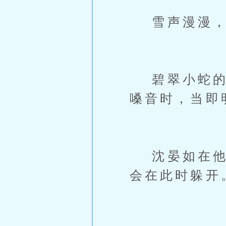
雪声漫漫，
碧翠小蛇的影
嗓音时，当即
沈晏如在他身
会在此时躲开