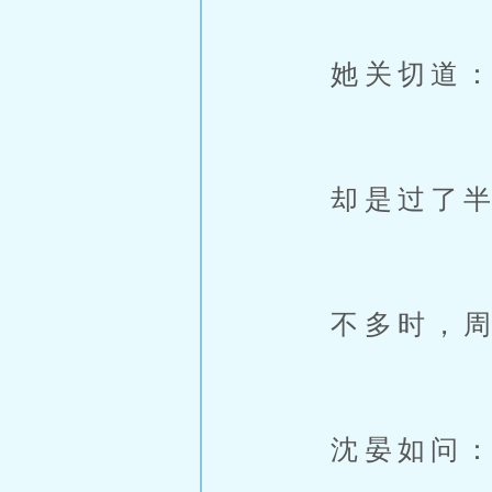
她关切道：“
却是过了半
不多时，周姝
沈晏如问：“